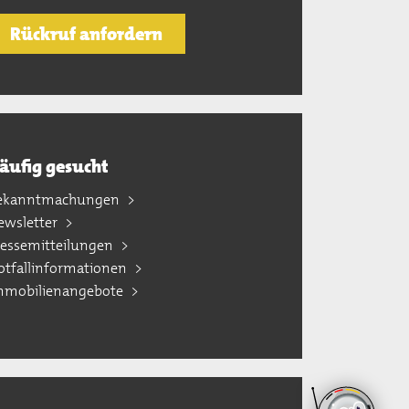
Rückruf anfordern
äufig gesucht
ekanntmachungen
ewsletter
ressemitteilungen
otfallinformationen
mmobilienangebote