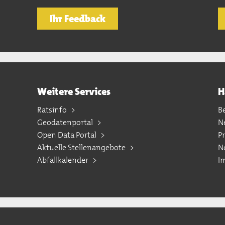
Ihr Feedback
Weitere Services
H
Ratsinfo
B
Geodatenportal
N
Open Data Portal
P
Aktuelle Stellenangebote
N
Abfallkalender
I