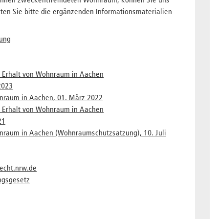
ennen zweckentfremdeten Wohnraum, können Sie uns
en Sie bitte die ergänzenden Informationsmaterialien
ung
d Erhalt von Wohnraum in Aachen
2023
nraum in Aachen, 01. März 2022
d Erhalt von Wohnraum in Aachen
21
nraum in Aachen (Wohnraumschutzsatzung), 10. Juli
echt.nrw.de
ngsgesetz