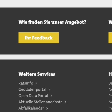
Wie finden Sie unser Angebot?
W
Ihr Feedback
Weitere Services
H
Ratsinfo
B
Geodatenportal
N
Open Data Portal
P
Aktuelle Stellenangebote
N
Abfallkalender
I