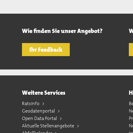
Wie finden Sie unser Angebot?
W
Ihr Feedback
Weitere Services
H
Ratsinfo
B
Geodatenportal
N
Open Data Portal
P
Aktuelle Stellenangebote
N