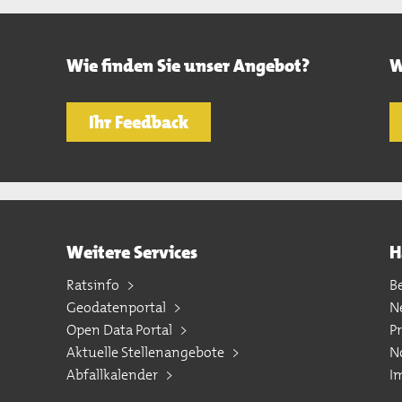
Wie finden Sie unser Angebot?
W
Ihr Feedback
Weitere Services
H
Ratsinfo
B
Geodatenportal
N
Open Data Portal
P
Aktuelle Stellenangebote
N
Abfallkalender
I