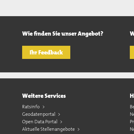
Wie finden Sie unser Angebot?
W
Ihr Feedback
Weitere Services
H
Ratsinfo
B
Geodatenportal
N
Open Data Portal
P
Aktuelle Stellenangebote
N