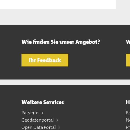
Wie finden Sie unser Angebot?
W
Ihr Feedback
Weitere Services
H
Ratsinfo
B
Geodatenportal
N
Open Data Portal
P