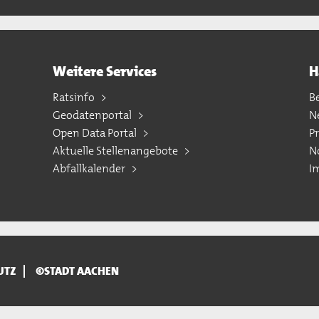
Weitere Services
H
Ratsinfo
B
Geodatenportal
N
Open Data Portal
P
Aktuelle Stellenangebote
N
Abfallkalender
I
UTZ
©STADT AACHEN