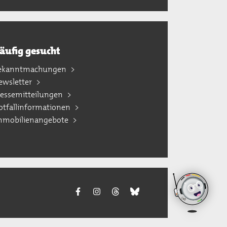
äufig gesucht
ekanntmachungen
ewsletter
ressemitteilungen
otfallinformationen
mmobilienangebote