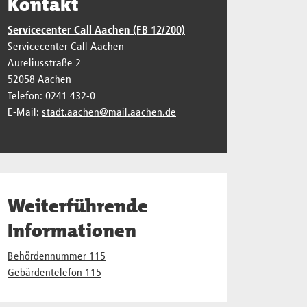
Kontakt
Servicecenter Call Aachen (FB 12/200)
Servicecenter Call Aachen
Aureliusstraße 2
52058 Aachen
Telefon: 0241 432-0
E-Mail:
stadt.aachen@mail.aachen.de
Weiterführende
Informationen
Behördennummer 115
Gebärden­telefon 115