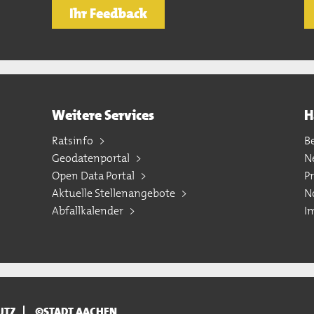
Ihr Feedback
Weitere Services
H
Ratsinfo
B
Geodatenportal
N
Open Data Portal
P
Aktuelle Stellenangebote
N
Abfallkalender
I
UTZ
©STADT AACHEN