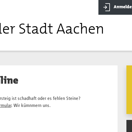
Anmelde
der Stadt Aachen
line
steig ist schadhaft oder es fehlen Steine?
rmular
. Wir kümnmern uns.