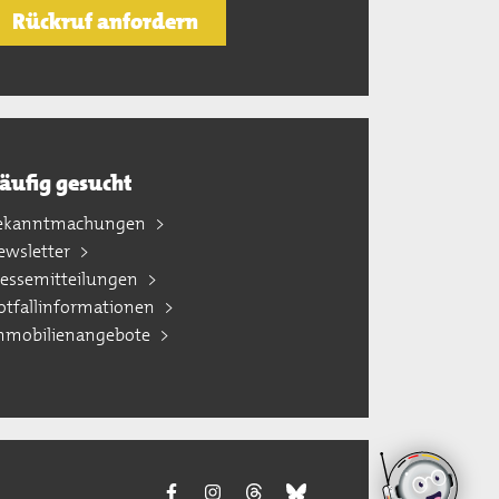
Rückruf anfordern
äufig gesucht
ekanntmachungen
ewsletter
ressemitteilungen
otfallinformationen
mmobilienangebote