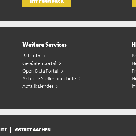
Ihr Feedback
Weitere Services
H
Ratsinfo
B
Geodatenportal
N
Open Data Portal
P
Aktuelle Stellenangebote
N
Abfallkalender
I
UTZ
©STADT AACHEN