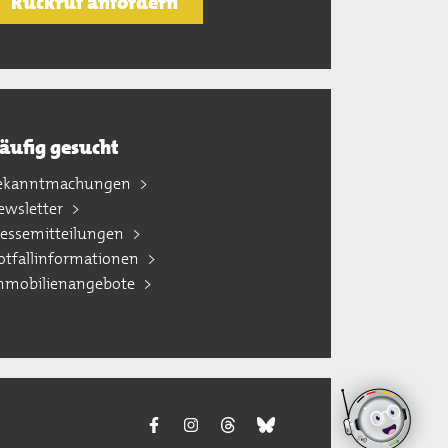
Rückruf anfordern
äufig gesucht
ekanntmachungen
ewsletter
ressemitteilungen
otfallinformationen
mmobilienangebote